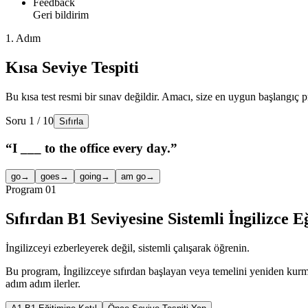
Feedback
Geri bildirim
1. Adım
Kısa Seviye Tespiti
Bu kısa test resmi bir sınav değildir. Amacı, size en uygun başlangıç 
Soru
1
/
10
Sıfırla
“I ___ to the office every day.”
go
→
goes
→
going
→
am go
→
Program 01
Sıfırdan B1 Seviyesine Sistemli İngilizce E
İngilizceyi ezberleyerek değil, sistemli çalışarak öğrenin.
Bu program, İngilizceye sıfırdan başlayan veya temelini yeniden kurmak
adım adım ilerler.