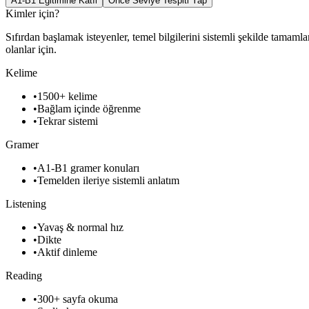
A1-B1 Eğitimine Katıl
Önce Seviye Tespiti Yap
Kimler için?
Sıfırdan başlamak isteyenler, temel bilgilerini sistemli şekilde tamamla
olanlar için.
Kelime
•
1500+ kelime
•
Bağlam içinde öğrenme
•
Tekrar sistemi
Gramer
•
A1-B1 gramer konuları
•
Temelden ileriye sistemli anlatım
Listening
•
Yavaş & normal hız
•
Dikte
•
Aktif dinleme
Reading
•
300+ sayfa okuma