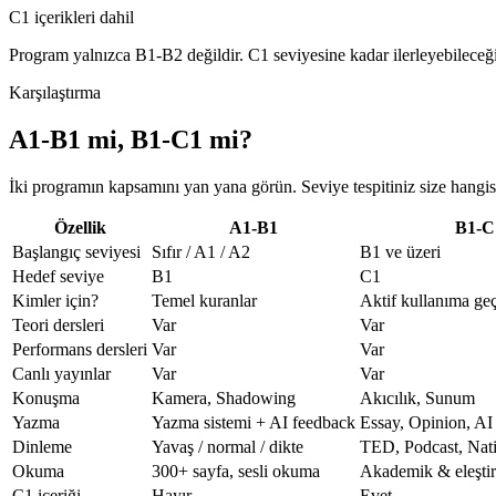
C1 içerikleri dahil
Program yalnızca B1-B2 değildir. C1 seviyesine kadar ilerleyebileceğini
Karşılaştırma
A1-B1 mi, B1-C1 mi?
İki programın kapsamını yan yana görün. Seviye tespitiniz size hangi
Özellik
A1-B1
B1-C
Başlangıç seviyesi
Sıfır / A1 / A2
B1 ve üzeri
Hedef seviye
B1
C1
Kimler için?
Temel kuranlar
Aktif kullanıma ge
Teori dersleri
Var
Var
Performans dersleri
Var
Var
Canlı yayınlar
Var
Var
Konuşma
Kamera, Shadowing
Akıcılık, Sunum
Yazma
Yazma sistemi + AI feedback
Essay, Opinion, A
Dinleme
Yavaş / normal / dikte
TED, Podcast, Nat
Okuma
300+ sayfa, sesli okuma
Akademik & eleşti
C1 içeriği
Hayır
Evet