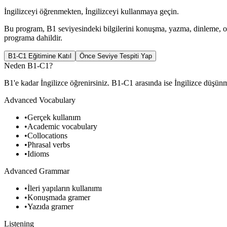
İngilizceyi öğrenmekten, İngilizceyi kullanmaya geçin.
Bu program, B1 seviyesindeki bilgilerini konuşma, yazma, dinleme, oku
programa dahildir.
B1-C1 Eğitimine Katıl
Önce Seviye Tespiti Yap
Neden B1-C1?
B1'e kadar İngilizce öğrenirsiniz. B1-C1 arasında ise İngilizce düşü
Advanced Vocabulary
•
Gerçek kullanım
•
Academic vocabulary
•
Collocations
•
Phrasal verbs
•
Idioms
Advanced Grammar
•
İleri yapıların kullanımı
•
Konuşmada gramer
•
Yazıda gramer
Listening