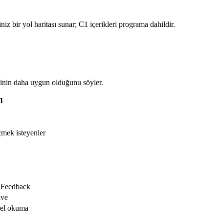
z bir yol haritası sunar; C1 içerikleri programa dahildir.
sinin daha uygun olduğunu söyler.
1
çmek isteyenler
I Feedback
ive
rel okuma