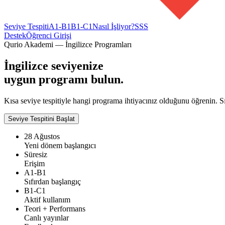
Seviye Tespiti
A1-B1
B1-C1
Nasıl İşliyor?
SSS
Destek
Öğrenci Girişi
Qurio Akademi — İngilizce Programları
İngilizce seviyenize
uygun programı
bulun.
Kısa seviye tespitiyle hangi programa ihtiyacınız olduğunu öğrenin. 
Seviye Tespitini Başlat
28 Ağustos
Yeni dönem başlangıcı
Süresiz
Erişim
A1-B1
Sıfırdan başlangıç
B1-C1
Aktif kullanım
Teori + Performans
Canlı yayınlar