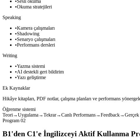
•
Sesli okuma
•
Okuma stratejileri
Speaking
•
Kamera çalışmaları
•
Shadowing
•
Senaryo çalışmaları
•
Performans dersleri
Writing
•
Yazma sistemi
•
AI destekli geri bildirim
•
Yazı geliştirme
Ek Kaynaklar
Hikâye kitapları, PDF notlar, çalışma planları ve performans yönergele
Öğrenme sistemi
Teori
→
Uygulama
→
Tekrar
→
Canlı Performans
→
Feedback
→
Gerçek
Program 02
B1'den C1'e İngilizceyi Aktif Kullanma P