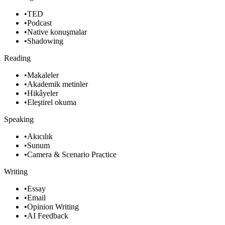
•
TED
•
Podcast
•
Native konuşmalar
•
Shadowing
Reading
•
Makaleler
•
Akademik metinler
•
Hikâyeler
•
Eleştirel okuma
Speaking
•
Akıcılık
•
Sunum
•
Camera & Scenario Practice
Writing
•
Essay
•
Email
•
Opinion Writing
•
AI Feedback